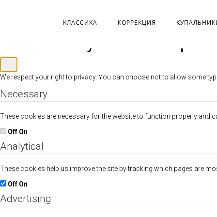
КЛАССИКА
КОРРЕКЦИЯ
КУПАЛЬНИК
Customize your cookie pref
We respect your right to privacy. You can choose not to allow some typ
Necessary
These cookies are necessary for the website to function properly and can
Off
On
Analytical
These cookies help us improve the site by tracking which pages are mo
Off
On
Advertising