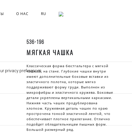
ТЫ
О НАС
RU
536-196
МЯГКАЯ ЧАШКА
Классическая форма бюстгальтера с мягкой
our privacy preferences.
чашкой, на стане. Глубокие чашки внутри
имеют дополнительные боковые вставки из
эластичного полотна, которые мягко
поддерживают форму груди. Выполнен из
микрофибры и эластичного кружева. Боковые
детали укреплены вертикальными каркасами.
Нижняя часть чашек продублирована
хлопком. Кружевная деталь чашек по краю
прострочена тонкой эластичной лентой, что
обеспечивает плотное прилегание. Отлично
подойдет обладательницам пышных форм.
Большой размерный ряд.