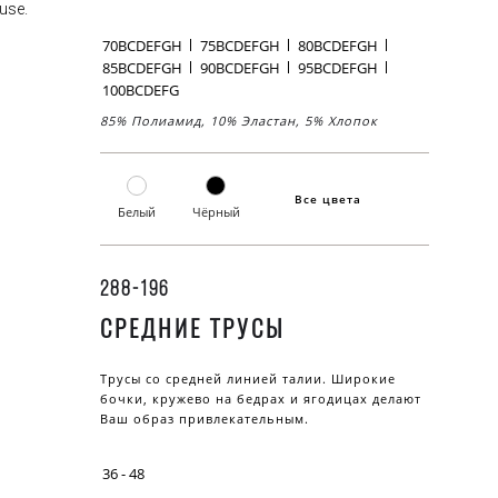
use.
70BCDEFGH
75BCDEFGH
80BCDEFGH
85BCDEFGH
90BCDEFGH
95BCDEFGH
100BCDEFG
85% Полиамид, 10% Эластан, 5% Хлопок
Все цвета
Белый
Чёрный
288-196
СРЕДНИЕ ТРУСЫ
Трусы со средней линией талии. Широкие
бочки, кружево на бедрах и ягодицах делают
Ваш образ привлекательным.
36 - 48