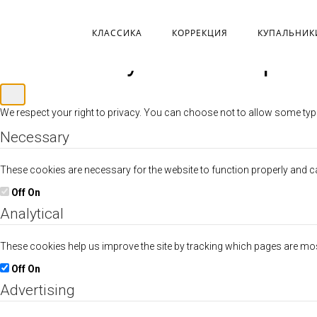
КЛАССИКА
КОРРЕКЦИЯ
КУПАЛЬНИК
Customize your cookie pref
We respect your right to privacy. You can choose not to allow some typ
Necessary
These cookies are necessary for the website to function properly and can
Off
On
Analytical
These cookies help us improve the site by tracking which pages are mo
Off
On
Advertising