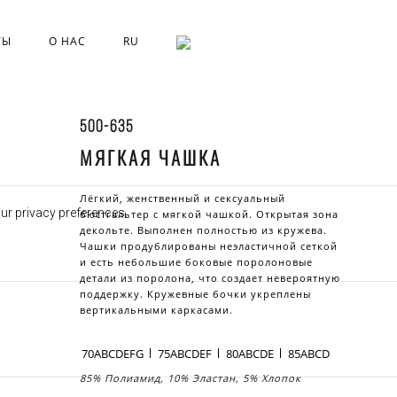
ТЫ
О НАС
RU
500-635
МЯГКАЯ ЧАШКА
Лёгкий, женственный и сексуальный
our privacy preferences.
бюстгальтер с мягкой чашкой. Открытая зона
декольте. Выполнен полностью из кружева.
Чашки продублированы неэластичной сеткой
и есть небольшие боковые поролоновые
детали из поролона, что создает невероятную
поддержку. Кружевные бочки укреплены
вертикальными каркасами.
70ABCDEFG
75ABCDEF
80ABCDE
85ABCD
85% Полиамид, 10% Эластан, 5% Хлопок